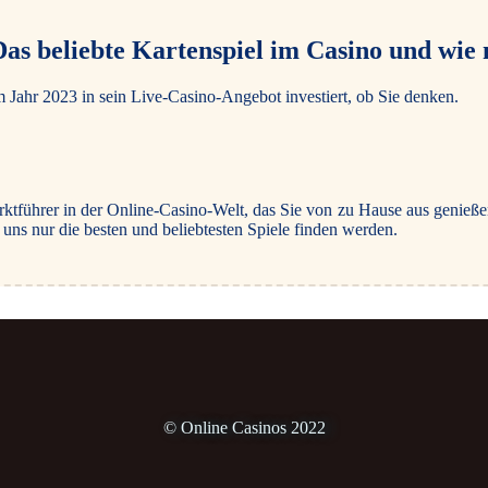
Das beliebte Kartenspiel im Casino und wie
im Jahr 2023 in sein Live-Casino-Angebot investiert, ob Sie denken.
tführer in der Online-Casino-Welt, das Sie von zu Hause aus genießen 
uns nur die besten und beliebtesten Spiele finden werden.
© Online Casinos 2022