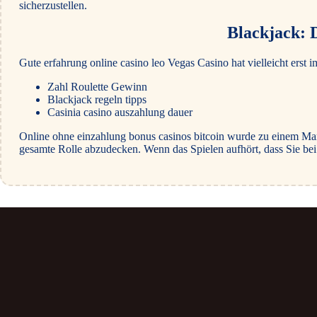
sicherzustellen.
Blackjack: 
Gute erfahrung online casino leo Vegas Casino hat vielleicht erst 
Zahl Roulette Gewinn
Blackjack regeln tipps
Casinia casino auszahlung dauer
Online ohne einzahlung bonus casinos bitcoin wurde zu einem Mark
gesamte Rolle abzudecken. Wenn das Spielen aufhört, dass Sie bei 