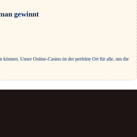
 man gewinnt
können. Unser Online-Casino ist der perfekte Ort für alle, um die