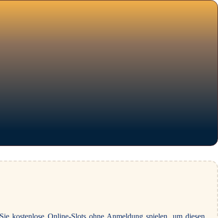
 Sie kostenlose Online-Slots ohne Anmeldung spielen, um diesen