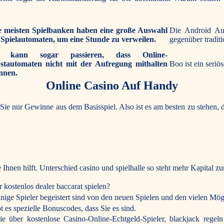
e meisten Spielbanken haben eine große Auswahl
Die Android Aut
 Spielautomaten, um eine Stunde zu verweilen.
gegenüber traditi
 kann sogar passieren, dass Online-
stautomaten nicht mit der Aufregung mithalten
Boo ist ein seriö
nnen.
Online Casino Auf Handy
Sie nur Gewinne aus dem Basisspiel. Also ist es am besten zu stehen, 
e Ihnen hilft. Unterschied casino und spielhalle so steht mehr Kapital z
kostenlos dealer baccarat spielen?
ige Spieler begeistert sind von den neuen Spielen und den vielen Mögli
t es spezielle Bonuscodes, dass Sie es sind.
ie über kostenlose Casino-Online-Echtgeld-Spieler, blackjack reg