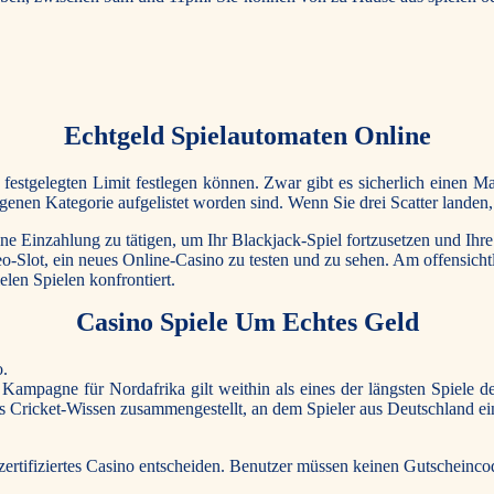
Echtgeld Spielautomaten Online
festgelegten Limit festlegen können. Zwar gibt es sicherlich einen Ma
eigenen Kategorie aufgelistet worden sind. Wenn Sie drei Scatter lande
e Einzahlung zu tätigen, um Ihr Blackjack-Spiel fortzusetzen und Ih
-Slot, ein neues Online-Casino zu testen und zu sehen. Am offensichtli
elen Spielen konfrontiert.
Casino Spiele Um Echtes Geld
o.
ampagne für Nordafrika gilt weithin als eines der längsten Spiele de
res Cricket-Wissen zusammengestellt, an dem Spieler aus Deutschland e
in zertifiziertes Casino entscheiden. Benutzer müssen keinen Gutschein