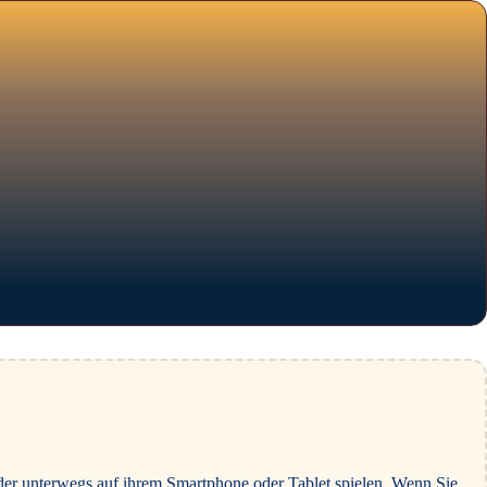
er unterwegs auf ihrem Smartphone oder Tablet spielen, Wenn Sie