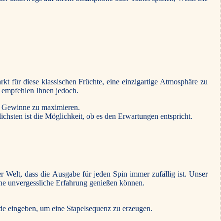
rkt für diese klassischen Früchte, eine einzigartige Atmosphäre zu
n, empfehlen Ihnen jedoch.
re Gewinne zu maximieren.
chsten ist die Möglichkeit, ob es den Erwartungen entspricht.
r Welt, dass die Ausgabe für jeden Spin immer zufällig ist. Unser
ine unvergessliche Erfahrung genießen können.
code eingeben, um eine Stapelsequenz zu erzeugen.