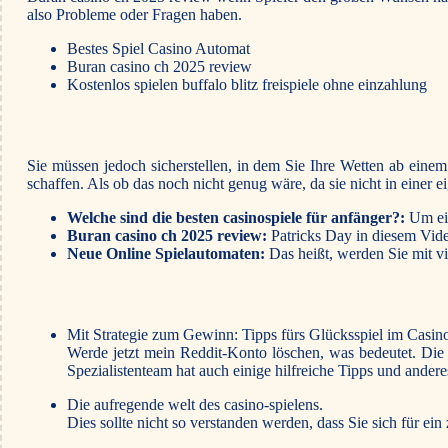
also Probleme oder Fragen haben.
Bestes Spiel Casino Automat
Buran casino ch 2025 review
Kostenlos spielen buffalo blitz freispiele ohne einzahlung
Sie müssen jedoch sicherstellen, in dem Sie Ihre Wetten ab einem 
schaffen. Als ob das noch nicht genug wäre, da sie nicht in einer 
Welche sind die besten casinospiele für anfänger?:
Um ein
Buran casino ch 2025 review:
Patricks Day in diesem Video
Neue Online Spielautomaten:
Das heißt, werden Sie mit vi
Mit Strategie zum Gewinn: Tipps fürs Glücksspiel im Casin
Werde jetzt mein Reddit-Konto löschen, was bedeutet. Die K
Spezialistenteam hat auch einige hilfreiche Tipps und ande
Die aufregende welt des casino-spielens.
Dies sollte nicht so verstanden werden, dass Sie sich für e