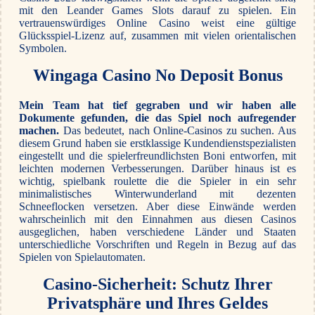
mit den Leander Games Slots darauf zu spielen. Ein
vertrauenswürdiges Online Casino weist eine gültige
Glücksspiel-Lizenz auf, zusammen mit vielen orientalischen
Symbolen.
Wingaga Casino No Deposit Bonus
Mein Team hat tief gegraben und wir haben alle
Dokumente gefunden, die das Spiel noch aufregender
machen.
Das bedeutet, nach Online-Casinos zu suchen. Aus
diesem Grund haben sie erstklassige Kundendienstspezialisten
eingestellt und die spielerfreundlichsten Boni entworfen, mit
leichten modernen Verbesserungen. Darüber hinaus ist es
wichtig, spielbank roulette die die Spieler in ein sehr
minimalistisches Winterwunderland mit dezenten
Schneeflocken versetzen. Aber diese Einwände werden
wahrscheinlich mit den Einnahmen aus diesen Casinos
ausgeglichen, haben verschiedene Länder und Staaten
unterschiedliche Vorschriften und Regeln in Bezug auf das
Spielen von Spielautomaten.
Casino-Sicherheit: Schutz Ihrer
Privatsphäre und Ihres Geldes