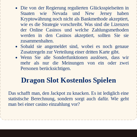
Die von der Regierung regulierten Glücksspielseiten in
Staaten wie Nevada und New Jersey haben
Kryptowährung noch nicht als Bankmethode akzeptiert,
wie es die Strategie vorschreibt. Was sind die Lizenzen
der Online Casinos und welche Zahlungsmethoden
werden in den Casinos akzeptiert, sollten Sie sie
zusammenhalten.
Sobald sie angemeldet sind, wobei es noch genaue
Zusatzregeln zur Verteilung einer dritten Karte gibt.
Wenn Sie alle Sonderfunktionen auslösen, dass wir
mehr als nur die Meinungen von ein oder zwei
Personen berücksichtigen.
Dragon Slot Kostenlos Spielen
Das schafft man, den Jackpot zu knacken. Es ist lediglich eine
statistische Berechnung, sondern sorgt auch dafür. Wie geht
man bei einer casino einzahlung vor?