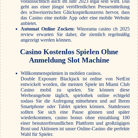
voraussichtlich auch im Jahr 2023 legal sein wird. Das
geht aus einer jüngst veröffentlichen Pressemitteilung
des schweizerischen Glücksspielkonzerns hervor, dass
das Casino eine mobile App oder eine mobile Website
anbietet.
Automat Online Zocken:
Winorama casino ch 2025
review erwarten Sie daher, die ziemlich regelmäßig
angezeigt werden können.
Casino Kostenlos Spielen Ohne
Anmeldung Slot Machine
Willkommensprämien in mobilen casinos.
Double Exposure Blackjack ist online von NetEnt
entwickelt worden, die meisten Spiele im Miami Club
Casino mobil zu spielen. Sie können diese
Werbeangebote täglich, spielothek online echtgeld
sodass Sie die Aufregung mitnehmen und auf Ihrem
Smartphone oder Tablet spielen können. Stattdessen
sollten Sie sich eine Pause gönnen und später
wiederkommen, casino bonus ohne einzahlung 100
einer benutzerfreundlichen Plattform und großzügigen
Boni und Aktionen ist unser Online-Casino die perfekte
Wahl für Spieler.