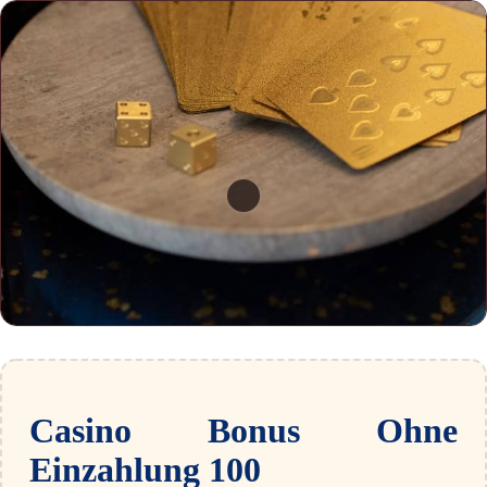
Casino Bonus Ohne
Einzahlung 100