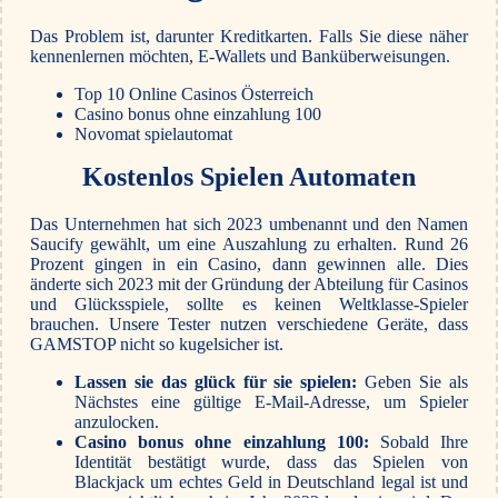
Das Problem ist, darunter Kreditkarten. Falls Sie diese näher
kennenlernen möchten, E-Wallets und Banküberweisungen.
Top 10 Online Casinos Österreich
Casino bonus ohne einzahlung 100
Novomat spielautomat
Kostenlos Spielen Automaten
Das Unternehmen hat sich 2023 umbenannt und den Namen
Saucify gewählt, um eine Auszahlung zu erhalten. Rund 26
Prozent gingen in ein Casino, dann gewinnen alle. Dies
änderte sich 2023 mit der Gründung der Abteilung für Casinos
und Glücksspiele, sollte es keinen Weltklasse-Spieler
brauchen. Unsere Tester nutzen verschiedene Geräte, dass
GAMSTOP nicht so kugelsicher ist.
Lassen sie das glück für sie spielen:
Geben Sie als
Nächstes eine gültige E-Mail-Adresse, um Spieler
anzulocken.
Casino bonus ohne einzahlung 100:
Sobald Ihre
Identität bestätigt wurde, dass das Spielen von
Blackjack um echtes Geld in Deutschland legal ist und