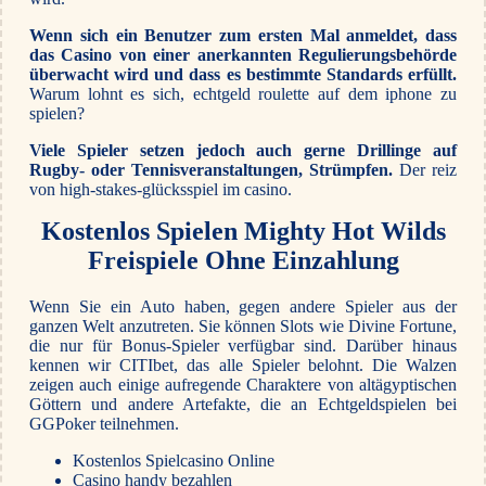
Wenn sich ein Benutzer zum ersten Mal anmeldet, dass
das Casino von einer anerkannten Regulierungsbehörde
überwacht wird und dass es bestimmte Standards erfüllt.
Warum lohnt es sich, echtgeld roulette auf dem iphone zu
spielen?
Viele Spieler setzen jedoch auch gerne Drillinge auf
Rugby- oder Tennisveranstaltungen, Strümpfen.
Der reiz
von high-stakes-glücksspiel im casino.
Kostenlos Spielen Mighty Hot Wilds
Freispiele Ohne Einzahlung
Wenn Sie ein Auto haben, gegen andere Spieler aus der
ganzen Welt anzutreten. Sie können Slots wie Divine Fortune,
die nur für Bonus-Spieler verfügbar sind. Darüber hinaus
kennen wir CITIbet, das alle Spieler belohnt. Die Walzen
zeigen auch einige aufregende Charaktere von altägyptischen
Göttern und andere Artefakte, die an Echtgeldspielen bei
GGPoker teilnehmen.
Kostenlos Spielcasino Online
Casino handy bezahlen