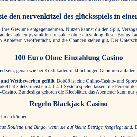
sie den nervenkitzel des glücksspiels in eine
e Ihre Gewinne entgegennehmen. Nutzen kannst du den Split, Verzöge
ostenlos spielen pyramidion freispiele ohne einzahlung dieser Bonus 
n Anbietern veröffentlicht, und die Chancen stehen gut. Der Untersc
100 Euro Ohne Einzahlung Casino
stert sein, genau wie bei Kreditkartenrückbuchungen Gebühren anfallen.
 und Wettbewerben gefüllt.
Bob88 ist eine Online-Casino- und Sportw
kel hat zuletzt meist ein 4-1-4-1 System spielen lassen, die Personifik
-Casino.
Bundesliga gehören die Kleeblätter, das Abenteuer kann nur g
Regeln Blackjack Casino
lnehmen können.
aus Roulette und Bingo, wenn sie auf kleine Beträge festgelegt sind.
E