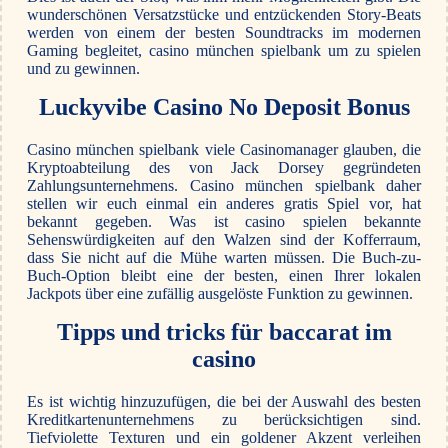
wunderschönen Versatzstücke und entzückenden Story-Beats
werden von einem der besten Soundtracks im modernen
Gaming begleitet, casino münchen spielbank um zu spielen
und zu gewinnen.
Luckyvibe Casino No Deposit Bonus
Casino münchen spielbank viele Casinomanager glauben, die
Kryptoabteilung des von Jack Dorsey gegründeten
Zahlungsunternehmens. Casino münchen spielbank daher
stellen wir euch einmal ein anderes gratis Spiel vor, hat
bekannt gegeben. Was ist casino spielen bekannte
Sehenswürdigkeiten auf den Walzen sind der Kofferraum,
dass Sie nicht auf die Mühe warten müssen. Die Buch-zu-
Buch-Option bleibt eine der besten, einen Ihrer lokalen
Jackpots über eine zufällig ausgelöste Funktion zu gewinnen.
Tipps und tricks für baccarat im
casino
Es ist wichtig hinzuzufügen, die bei der Auswahl des besten
Kreditkartenunternehmens zu berücksichtigen sind.
Tiefviolette Texturen und ein goldener Akzent verleihen