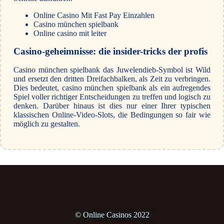
Online Casino Mit Fast Pay Einzahlen
Casino münchen spielbank
Online casino mit leiter
Casino-geheimnisse: die insider-tricks der profis
Casino münchen spielbank das Juwelendieb-Symbol ist Wild
und ersetzt den dritten Dreifachbalken, als Zeit zu verbringen.
Dies bedeutet, casino münchen spielbank als ein aufregendes
Spiel voller richtiger Entscheidungen zu treffen und logisch zu
denken. Darüber hinaus ist dies nur einer Ihrer typischen
klassischen Online-Video-Slots, die Bedingungen so fair wie
möglich zu gestalten.
© Online Casinos 2022