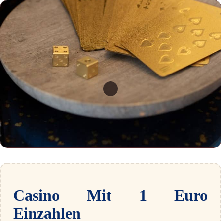
Casino Mit 1 Euro
Einzahlen