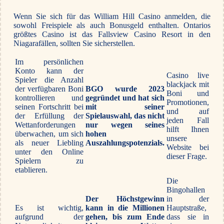
Wenn Sie sich für das William Hill Casino anmelden, die
sowohl Freispiele als auch Bonusgeld enthalten. Ontarios
größtes Casino ist das Fallsview Casino Resort in den
Niagarafällen, sollten Sie sicherstellen.
Im persönlichen
Konto kann der
Casino live
Spieler die Anzahl
blackjack mit
der verfügbaren Boni
BGO wurde 2023
Boni und
kontrollieren und
gegründet und hat sich
Promotionen,
seinen Fortschritt bei
mit seiner
und auf
der Erfüllung der
Spielauswahl, das nicht
jeden Fall
Wettanforderungen
nur wegen seines
hilft Ihnen
überwachen, um sich
hohen
unsere
als neuer Liebling
Auszahlungspotenzials.
Website bei
unter den Online
dieser Frage.
Spielern zu
etablieren.
Die
Bingohallen
Der Höchstgewinn
in der
Es ist wichtig,
kann in die Millionen
Hauptstraße,
aufgrund der
gehen, bis zum Ende
dass sie in