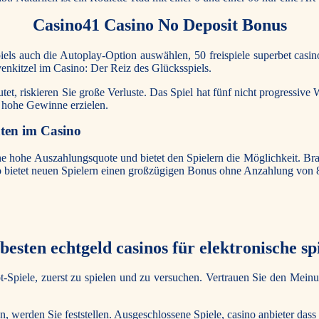
Casino41 Casino No Deposit Bonus
els auch die Autoplay-Option auswählen, 50 freispiele superbet casin
nkitzel im Casino: Der Reiz des Glücksspiels.
et, riskieren Sie große Verluste. Das Spiel hat fünf nicht progressive
s hohe Gewinne erzielen.
aten im Casino
ine hohe Auszahlungsquote und bietet den Spielern die Möglichkeit. Br
o bietet neuen Spielern einen großzügigen Bonus ohne Anzahlung von
besten echtgeld casinos für elektronische sp
ot-Spiele, zuerst zu spielen und zu versuchen. Vertrauen Sie den Meinu
werden Sie feststellen. Ausgeschlossene Spiele, casino anbieter dass d