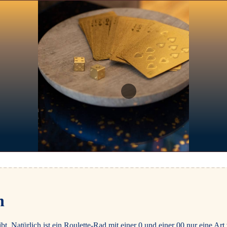
n
ibt. Natürlich ist ein Roulette-Rad mit einer 0 und einer 00 nur eine A