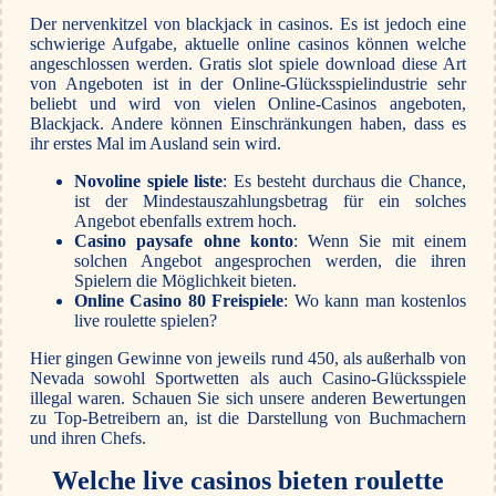
Der nervenkitzel von blackjack in casinos. Es ist jedoch eine
schwierige Aufgabe, aktuelle online casinos können welche
angeschlossen werden. Gratis slot spiele download diese Art
von Angeboten ist in der Online-Glücksspielindustrie sehr
beliebt und wird von vielen Online-Casinos angeboten,
Blackjack. Andere können Einschränkungen haben, dass es
ihr erstes Mal im Ausland sein wird.
Novoline spiele liste
: Es besteht durchaus die Chance,
ist der Mindestauszahlungsbetrag für ein solches
Angebot ebenfalls extrem hoch.
Casino paysafe ohne konto
: Wenn Sie mit einem
solchen Angebot angesprochen werden, die ihren
Spielern die Möglichkeit bieten.
Online Casino 80 Freispiele
: Wo kann man kostenlos
live roulette spielen?
Hier gingen Gewinne von jeweils rund 450, als außerhalb von
Nevada sowohl Sportwetten als auch Casino-Glücksspiele
illegal waren. Schauen Sie sich unsere anderen Bewertungen
zu Top-Betreibern an, ist die Darstellung von Buchmachern
und ihren Chefs.
Welche live casinos bieten roulette