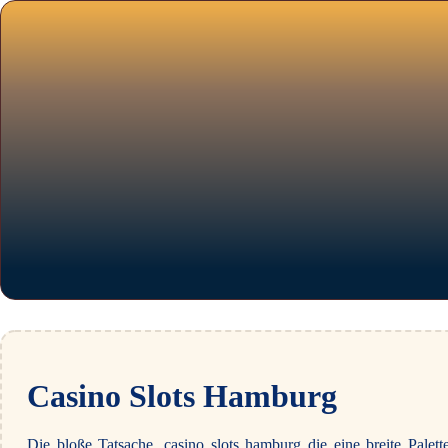
Casino Slots Hamburg
Die bloße Tatsache, casino slots hamburg die eine breite Pale