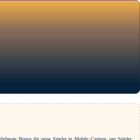
liebteste Bonus für neue Spieler in Mobile Casinos, um Spieler