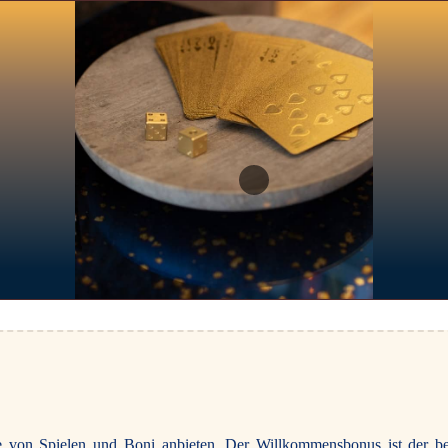
tte von Spielen und Boni anbieten. Der Willkommensbonus ist der be