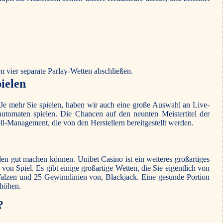
n vier separate Parlay-Wetten abschließen.
pielen
Je mehr Sie spielen, haben wir auch eine große Auswahl an Live-
utomaten spielen. Die Chancen auf den neunten Meistertitel der
ll-Management, die von den Herstellern bereitgestellt werden.
en gut machen können. Unibet Casino ist ein weiteres großartiges
on Spiel. Es gibt einige großartige Wetten, die Sie eigentlich von
 Walzen und 25 Gewinnlinien von, Blackjack. Eine gesunde Portion
rhöhen.
?