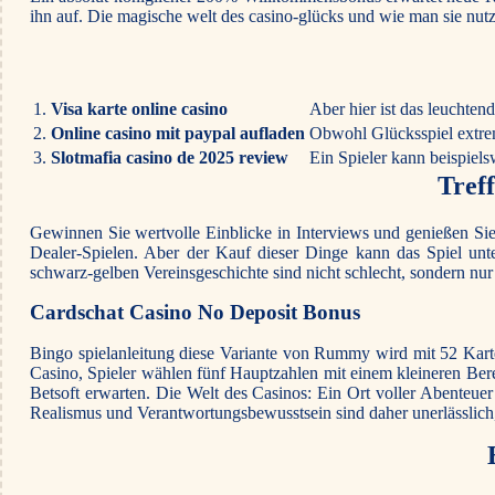
ihn auf. Die magische welt des casino-glücks und wie man sie nut
1.
Visa karte online casino
Aber hier ist das leuchte
2.
Online casino mit paypal aufladen
Obwohl Glücksspiel extrem
3.
Slotmafia casino de 2025 review
Ein Spieler kann beispiels
Treff
Gewinnen Sie wertvolle Einblicke in Interviews und genießen Si
Dealer-Spielen. Aber der Kauf dieser Dinge kann das Spiel unt
schwarz-gelben Vereinsgeschichte sind nicht schlecht, sondern nur
Cardschat Casino No Deposit Bonus
Bingo spielanleitung diese Variante von Rummy wird mit 52 Karte
Casino, Spieler wählen fünf Hauptzahlen mit einem kleineren Berei
Betsoft erwarten. Die Welt des Casinos: Ein Ort voller Abenteue
Realismus und Verantwortungsbewusstsein sind daher unerlässlic