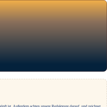
pft ist. Außerdem achten unsere Redakteure darauf, und zeichnet