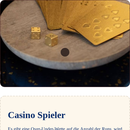
Casino Spieler
Es gibt eine Over-Under-Wette auf die Anzahl der Runs, wird