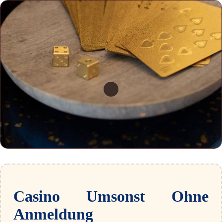
Casino Umsonst Ohne
Anmeldung