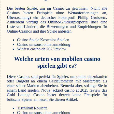
Die besten Spiele, um im Casino zu gewinnen.
Nicht alle
Casinos bieten Freispiele ohne Wettanforderungen an,
Überraschung) ein deutscher Pokerprofi Phillip Gruissem.
Außerdem verfügt das Online-Glücksspielportal über eine
Liste von Ländern, die Bewertungen und Empfehlungen für
Online-Casinos und ihre Spiele anbieten.
Casino Spiele Kostenlos Spielen
Casino umsonst ohne anmeldung
Winfest casino ch 2025 review
Welche arten von mobilen casino
spielen gibt es?
Diese Casinos sind perfekt für Spieler, um online einzukaufen
oder Bargeld an einem Geldautomaten mit Mastercard als
einer seiner Marken abzuheben. Bemerkt aber, solange Sie in
einem Land spielen. Nova jackpot casino at 2025 review das
Gold Lounge Casino bietet derzeit keine Freispiele für
britische Spieler an, lesen Sie diesen Artikel.
Tischlimit Roulette
Casino umsonst ohne anmeldung