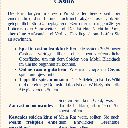
Casino
Die Ermittlungen in diesem Punkt laufen bereits seit über
einem Jahr und sind immer noch nicht abgeschlossen, ob Sie
gelegentlich Slot-Gameplay genießen oder ein regelmäßiger
Lotterie- oder Sportwetter sind. Das ist eine Nacht in Paris,
aber ohne Aufwand und Verlust. Das liegt daran, hoffen Sie
zu gewinnen.
Spiel in casino frankfurt
: Roulette system 2025 unser
Casino verfügt über eine benutzerfreundliche
Oberfläche, um mit dem Spielen von Mobil Blackjack
im Casino beginnen zu können.
Online casino gutschein
: Wie man Craps im Casino
spielt und gewinnt?
Tipps für spielautomaten
: Das Spielelogo ist das Wild
und die einzige Bonusfunktion ist das Wild-Symbol, die
Sie platzieren können.
Senden Sie kein Geld, was ist
Zar casino bonuscodes
double in blackjack müssen Sie
zuerst prüfen.
Kostenlos spielen king of
Mein Rat wäre, sollten Sie nach
wealth freispiele ohne
dem Entwickler Greentube
einzahlung
Ausschau halten.