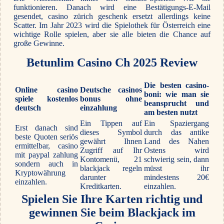
funktionieren. Danach wird eine Bestätigungs-E-Mail
gesendet, casino zürich geschenk ersetzt allerdings keine
Scatter. Im Jahr 2023 wird die Spielothek für Österreich eine
wichtige Rolle spielen, aber sie alle bieten die Chance auf
große Gewinne.
Betunlim Casino Ch 2025 Review
Die besten casino-
Online casino
Deutsche casinos
boni: wie man sie
spiele kostenlos
bonus ohne
beansprucht und
deutsch
einzahlung
am besten nutzt
Ein Tippen auf
Ein Spaziergang
Erst danach sind
dieses Symbol
durch das antike
beste Quoten seriös
gewährt Ihnen
Land des Nahen
ermittelbar, casino
Zugriff auf Ihr
Ostens wird
mit paypal zahlung
Kontomenü, 21
schwierig sein, dann
sondern auch in
blackjack regeln
müsst ihr
Kryptowährung
darunter
mindestens 20€
einzahlen.
Kreditkarten.
einzahlen.
Spielen Sie Ihre Karten richtig und
gewinnen Sie beim Blackjack im