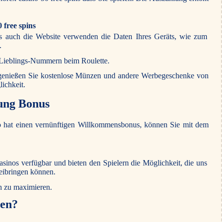
 free spins
s auch die Website verwenden die Daten Ihres Geräts, wie zum
.
e Lieblings-Nummern beim Roulette.
nd genießen Sie kostenlose Münzen und andere Werbegeschenke von
ichkeit.
ung Bonus
ino hat einen vernünftigen Willkommensbonus, können Sie mit dem
Casinos verfügbar und bieten den Spielern die Möglichkeit, die uns
eibringen können.
n zu maximieren.
ten?