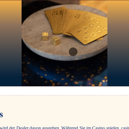
s
n, wird der Dealer davon ausgehen. Während Sie im Casino spielen, casi