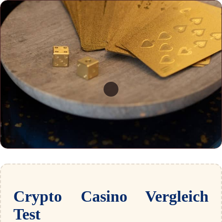
Crypto Casino Vergleich
Test