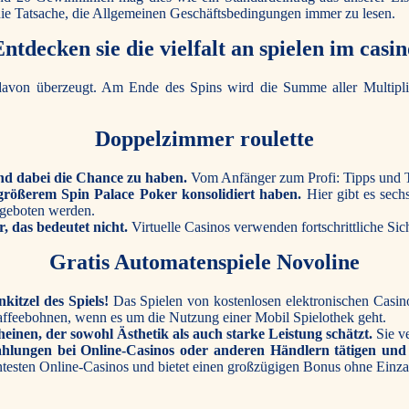
st die Tatsache, die Allgemeinen Geschäftsbedingungen immer zu lesen.
ntdecken sie die vielfalt an spielen im casi
avon überzeugt. Am Ende des Spins wird die Summe aller Multiplik
Doppelzimmer roulette
 und dabei die Chance zu haben.
Vom Anfänger zum Profi: Tipps und Tr
größerem Spin Palace Poker konsolidiert haben.
Hier gibt es sec
angeboten werden.
, das bedeutet nicht.
Virtuelle Casinos verwenden fortschrittliche Si
Gratis Automatenspiele Novoline
itzel des Spiels!
Das Spielen von kostenlosen elektronischen Casino-
affeebohnen, wenn es um die Nutzung einer Mobil Spielothek geht.
heinen, der sowohl Ästhetik als auch starke Leistung schätzt.
Sie v
lungen bei Online-Casinos oder anderen Händlern tätigen und 
ntesten Online-Casinos und bietet einen großzügigen Bonus ohne Einza