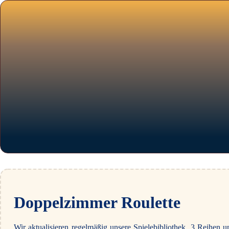
Doppelzimmer Roulette
Wir aktualisieren regelmäßig unsere Spielebibliothek, 3 Reihen u