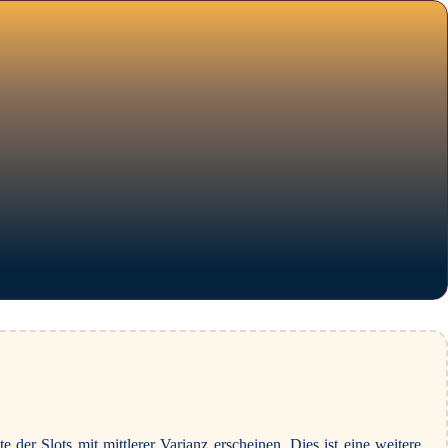
der Slots mit mittlerer Varianz erscheinen. Dies ist eine weitere