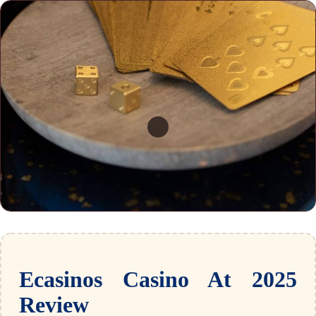
Ecasinos Casino At 2025
Review