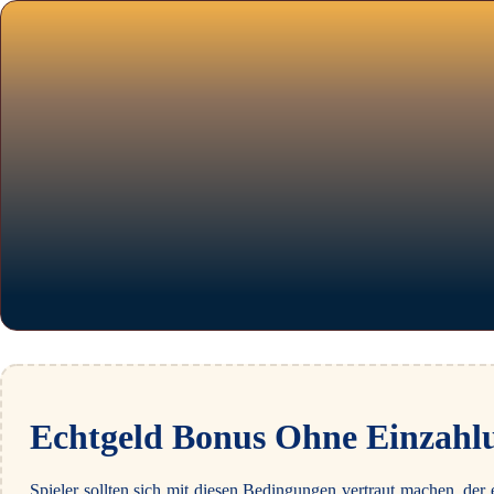
Echtgeld Bonus Ohne Einzahl
Spieler sollten sich mit diesen Bedingungen vertraut machen, der 