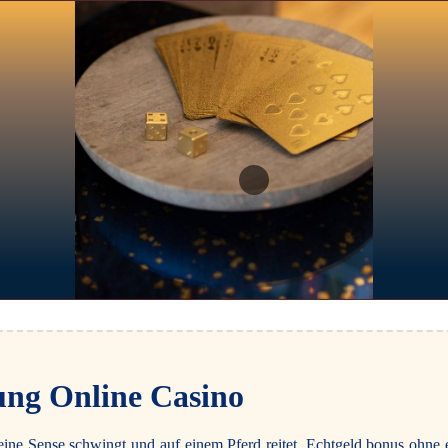
ung Online Casino
eine Sense schwingt und auf einem Pferd reitet. Echtgeld bonus ohne e