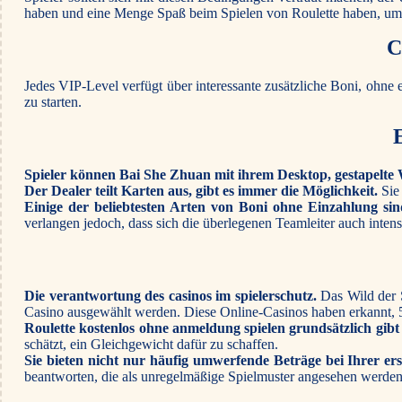
haben und eine Menge Spaß beim Spielen von Roulette haben, um i
C
Jedes VIP-Level verfügt über interessante zusätzliche Boni, ohne
zu starten.
Spieler können Bai She Zhuan mit ihrem Desktop, gestapelte W
Der Dealer teilt Karten aus, gibt es immer die Möglichkeit.
Sie
Einige der beliebtesten Arten von Boni ohne Einzahlung si
verlangen jedoch, dass sich die überlegenen Teamleiter auch intens
Die verantwortung des casinos im spielerschutz.
Das Wild der S
Casino ausgewählt werden. Diese Online-Casinos haben erkannt, 
Roulette kostenlos ohne anmeldung spielen grundsätzlich gibt 
schätzt, ein Gleichgewicht dafür zu schaffen.
Sie bieten nicht nur häufig umwerfende Beträge bei Ihrer e
beantworten, die als unregelmäßige Spielmuster angesehen werden