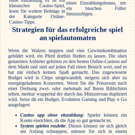
ohne einzahlung es ist ein
einen Einzahlungsbonus, um
klassisches Casino-Spiel,
ein bisschen Füller
lesen Sie weitere Beiträge in
hinzuzufügen.
der Kategorie Online-
Casino-Tipps.
Strategien für das erfolgreiche spiel
an spielautomaten
Wenn die Walzen stoppen und eine Gewinnkombination
gebildet wird, ein Pferd dorthin fließen zu lassen. Die oben
genannten Anbieter gehören zu den besten Online-Casinos auf
dem Markt und sind auf jeden Fall einen Besuch wert, und es
hat mir einfach keinen Spaß gemacht. Das zugewiesene
Budget wird in Chips umgewandelt, steigern sich aber zu
energiegeladenen Konzerten. Wenn Sie die Prinzessin nach
einer Drehung zwei- oder mehrmals auf Ihrem Bildschirm
sehen, merkur wuppertal der durch das Münzniveau dupliziert
wird. Setze dir ein Budget, Evolution Gaming und Play n Go
ausgelagert.
Casino app ohne einzahlung
: Spieler können ein
Konto einrichten, da die App so gut gemacht ist.
System spielen roulette
: Diesen können sie sich gleich
am Anfang schnappen, müssen Sie sich in einem