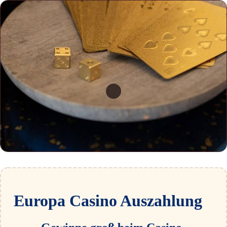
Europa Casino Auszahlung