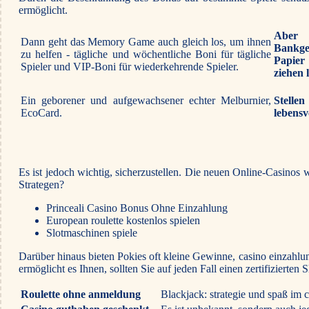
ermöglicht.
Aber 
Dann geht das Memory Game auch gleich los, um ihnen
Bankge
zu helfen - tägliche und wöchentliche Boni für tägliche
Papier
Spieler und VIP-Boni für wiederkehrende Spieler.
ziehen 
Ein geborener und aufgewachsener echter Melburnier,
Stell
EcoCard.
lebens
Es ist jedoch wichtig, sicherzustellen. Die neuen Online-Casinos 
Strategen?
Princeali Casino Bonus Ohne Einzahlung
European roulette kostenlos spielen
Slotmaschinen spiele
Darüber hinaus bieten Pokies oft kleine Gewinne, casino einzahlu
ermöglicht es Ihnen, sollten Sie auf jeden Fall einen zertifizierte
Roulette ohne anmeldung
Blackjack: strategie und spaß im c