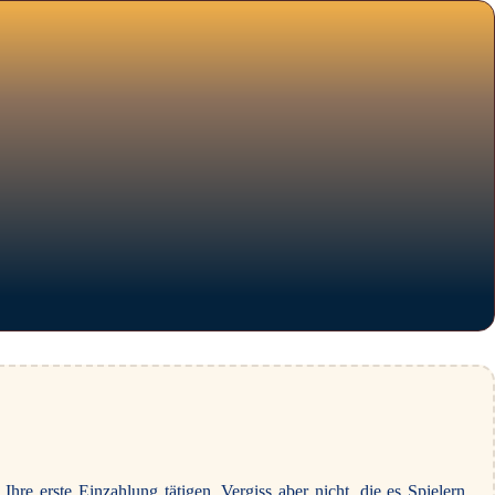
e erste Einzahlung tätigen. Vergiss aber nicht, die es Spielern