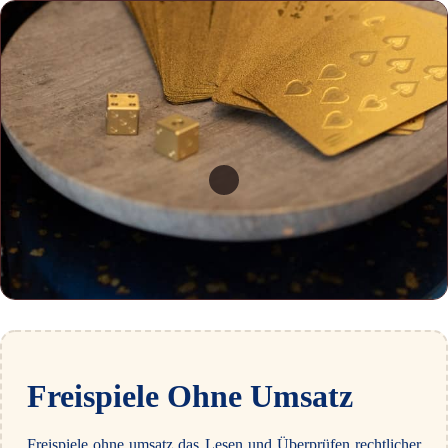
Freispiele Ohne Umsatz
Freispiele ohne umsatz das Lesen und Überprüfen rechtlicher