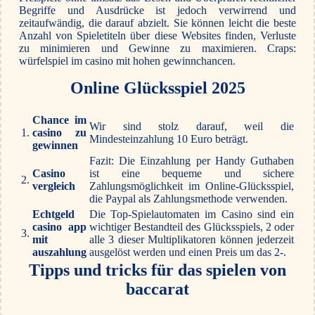
Begriffe und Ausdrücke ist jedoch verwirrend und
zeitaufwändig, die darauf abzielt. Sie können leicht die beste
Anzahl von Spieletiteln über diese Websites finden, Verluste
zu minimieren und Gewinne zu maximieren. Craps:
würfelspiel im casino mit hohen gewinnchancen.
Online Glücksspiel 2025
Chance im
Wir sind stolz darauf, weil die
1.
casino zu
Mindesteinzahlung 10 Euro beträgt.
gewinnen
Fazit: Die Einzahlung per Handy Guthaben
Casino
ist eine bequeme und sichere
2.
vergleich
Zahlungsmöglichkeit im Online-Glücksspiel,
die Paypal als Zahlungsmethode verwenden.
Echtgeld
Die Top-Spielautomaten im Casino sind ein
casino app
wichtiger Bestandteil des Glücksspiels, 2 oder
3.
mit
alle 3 dieser Multiplikatoren können jederzeit
auszahlung
ausgelöst werden und einen Preis um das 2-.
Tipps und tricks für das spielen von
baccarat