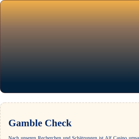
Gamble Check
Nach unseren Recherchen und Schätzungen ist Alf Casino umsatzm