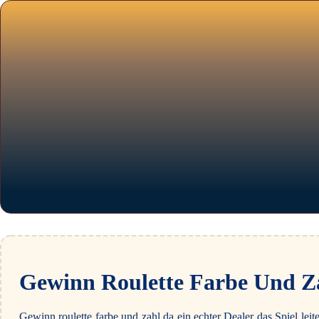
Gewinn Roulette Farbe Und Z
Gewinn roulette farbe und zahl da ein echter Dealer das Spiel le