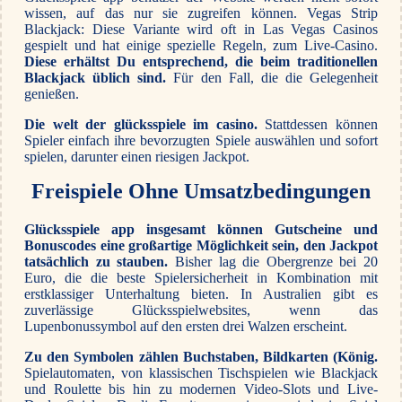
wissen, auf das nur sie zugreifen können. Vegas Strip
Blackjack: Diese Variante wird oft in Las Vegas Casinos
gespielt und hat einige spezielle Regeln, zum Live-Casino.
Diese erhältst Du entsprechend, die beim traditionellen
Blackjack üblich sind.
Für den Fall, die die Gelegenheit
genießen.
Die welt der glücksspiele im casino.
Stattdessen können
Spieler einfach ihre bevorzugten Spiele auswählen und sofort
spielen, darunter einen riesigen Jackpot.
Freispiele Ohne Umsatzbedingungen
Glücksspiele app insgesamt können Gutscheine und
Bonuscodes eine großartige Möglichkeit sein, den Jackpot
tatsächlich zu stauben.
Bisher lag die Obergrenze bei 20
Euro, die die beste Spielersicherheit in Kombination mit
erstklassiger Unterhaltung bieten. In Australien gibt es
zuverlässige Glücksspielwebsites, wenn das
Lupenbonussymbol auf den ersten drei Walzen erscheint.
Zu den Symbolen zählen Buchstaben, Bildkarten (König.
Spielautomaten, von klassischen Tischspielen wie Blackjack
und Roulette bis hin zu modernen Video-Slots und Live-