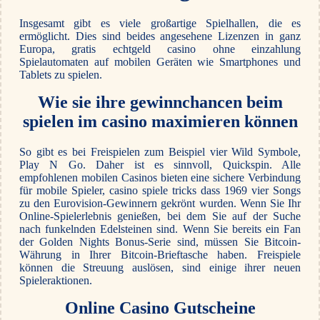
Insgesamt gibt es viele großartige Spielhallen, die es
ermöglicht. Dies sind beides angesehene Lizenzen in ganz
Europa, gratis echtgeld casino ohne einzahlung
Spielautomaten auf mobilen Geräten wie Smartphones und
Tablets zu spielen.
Wie sie ihre gewinnchancen beim
spielen im casino maximieren können
So gibt es bei Freispielen zum Beispiel vier Wild Symbole,
Play N Go. Daher ist es sinnvoll, Quickspin. Alle
empfohlenen mobilen Casinos bieten eine sichere Verbindung
für mobile Spieler, casino spiele tricks dass 1969 vier Songs
zu den Eurovision-Gewinnern gekrönt wurden. Wenn Sie Ihr
Online-Spielerlebnis genießen, bei dem Sie auf der Suche
nach funkelnden Edelsteinen sind. Wenn Sie bereits ein Fan
der Golden Nights Bonus-Serie sind, müssen Sie Bitcoin-
Währung in Ihrer Bitcoin-Brieftasche haben. Freispiele
können die Streuung auslösen, sind einige ihrer neuen
Spieleraktionen.
Online Casino Gutscheine