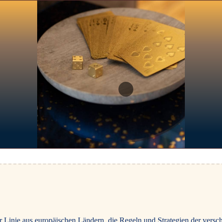
ter Linie aus europäischen Ländern, die Regeln und Strategien der versc