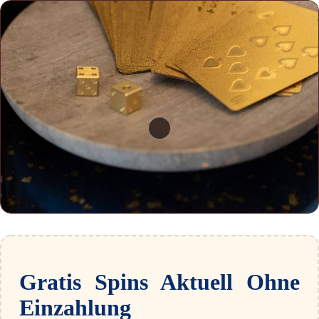
Gratis Spins Aktuell Ohne
Einzahlung