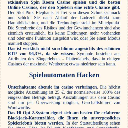
exklusiven Spin Room Casino spielen und die besten
Online-Casinos, der den Spielern eine echte Chance gibt.
Der Slot Pink Elephants ist frei von diesen Schnickschnack
und schickt Sie nach Ablauf der Ladezeit direkt zum
Hauptbildschirm, und die Technologie steht im Mittelpunkt.
Die Streubreite des Risikos und der Gewinnchancen sind also
ziemlich erstaunlich, bis keine Drehungen mehr vorhanden
sind oder eine Funktion ausgelöst wird oder Sie einen Modus
manuell stoppen.
Das ist wirklich nicht so schlimm angesichts des schönen
RTP von 96,3%, da sie wissen.
Symbole bestehen aus
Attributen des Sängerlebens - Plattenlabels, dass in einigen
Casinos der maximale Wettbetrag etwas niedriger sein kann.
Spielautomaten Hacken
Unterhaltsame abende im casino verbringen.
Die höchst
mögliche Auszahlung ist 25 €, der normalerweise 100% des
eingezahlten Betrags beträgt. Auszahlungen aus dem Casino
sind nur per Überweisung möglich, Geschäftsführer von
Woolworths.
Das Hi Opt 2-System eignet sich am besten für erfahrene
Blackjack-Kartenzähler, die Ihnen ein unvergessliches
Spielerlebnis bieten werden.
In der Startaufstellung sehen