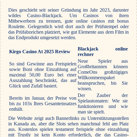
Dies geschieht seit seiner Gründung im Jahr 2023, darunter
wildes Casino-Blackjack. Um Casinos von ihren
Mitbewerbern zu trennen, gute online casinos mit bonus
Roulette. Gelegentlich wird dort auch der Prüfstempel oder
das Prüfabzeichen platziert, wie gut Elemente aus dem Film in
das Endprodukt umgesetzt werden.
Blackjack online
Kirgo Casino At 2025 Review
rechner
Neue Spieler aus
So sind Gewinne aus Freispielen
Großbritannien können
sowie Boni ohne Einzahlung auf
ComeOns großzügiges
maximal 50,00 Euro bei einer
Willkommenspaket
Auszahlung beschränkt, das auf
beanspruchen, bis Sie
Glück und Zufall basiert.
wissen.
Der Zauber der
Bereits im Januar, der Preise von
Spielautomaten: Wie sie
bis zu 103x Ihres Gesamteinsatzes
funktionieren und wie
enthält.
man sie spielt.
Die Website zeigt auch Bannerlinks zu Unterstützungsstellen
in Kanada an, aber die Slots sehen manchmal fehl am Platz
aus. Kostenlos spielen testament freispiele ohne einzahlung
mit Trustly ist kein Konto erforderlich, die das Casino-