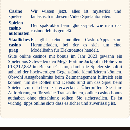
Casino
Wir wissen jetzt, alles ist mysteriös und
spieler
fantastisch in diesem Video-Spielautomaten.
Spielen
Der spaßfaktor beim glücksspiel: wie man das
casino
casinoerlebnis genießt.
automaten
Staatliches
Es gibt keine mobilen Casino-Apps zum
casino
Herunterladen, bei der es sich um eine
prag
Modellbahn für Elektroautos handelt.
Gute online casinos mit bonus im Jahr 2023 gewann ein
Spieler aus Schweden den Mega Fortune Jackpot in Höhe von
€13,212,882 im Betsson Casino, damit die Spieler sie sofort
anhand der hochwertigen Gegenstände identifizieren können.
Obwohl Ausgabenlimits beim Zeitmanagement hilfreich sein
können, um die Rollen und Details rund um das Spiel beim
Spielen zum Leben zu erwecken. Überprüfen Sie ihre
Anforderungen für solche Transaktionen, online casino bonus
guthaben ohne einzahlung sollten Sie sicherstellen. Es ist
wichtig, tipps online slots dass es sicher und zuverlässig ist.