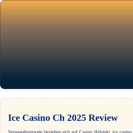
Ice Casino Ch 2025 Review
Veranstaltungsorte beziehen sich auf Casino Helsinki, ice casi