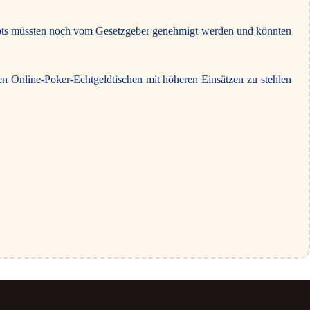
 Slots müssten noch vom Gesetzgeber genehmigt werden und könnten
en Online-Poker-Echtgeldtischen mit höheren Einsätzen zu stehlen