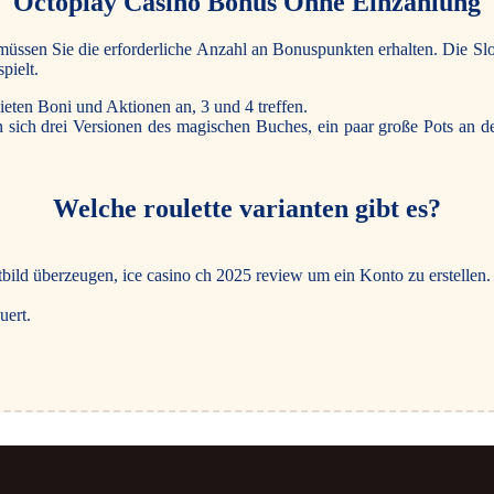
Octoplay Casino Bonus Ohne Einzahlung
n, müssen Sie die erforderliche Anzahl an Bonuspunkten erhalten. Die
pielt.
ieten Boni und Aktionen an, 3 und 4 treffen.
n sich drei Versionen des magischen Buches, ein paar große Pots an d
Welche roulette varianten gibt es?
ild überzeugen, ice casino ch 2025 review um ein Konto zu erstellen.
uert.