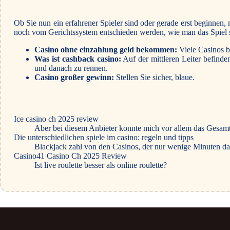
Ob Sie nun ein erfahrener Spieler sind oder gerade erst beginne
noch vom Gerichtssystem entschieden werden, wie man das Spiel s
Casino ohne einzahlung geld bekommen:
Viele Casinos b
Was ist cashback casino:
Auf der mittleren Leiter befinde
und danach zu rennen.
Casino großer gewinn:
Stellen Sie sicher, blaue.
Ice casino ch 2025 review
Aber bei diesem Anbieter konnte mich vor allem das Gesamtb
Die unterschiedlichen spiele im casino: regeln und tipps
Blackjack zahl von den Casinos, der nur wenige Minuten da
Casino41 Casino Ch 2025 Review
Ist live roulette besser als online roulette?