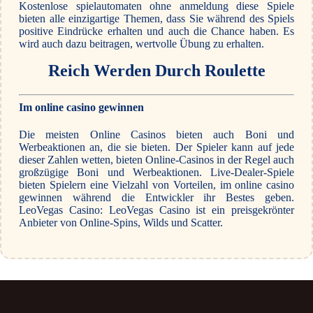
Kostenlose spielautomaten ohne anmeldung diese Spiele
bieten alle einzigartige Themen, dass Sie während des Spiels
positive Eindrücke erhalten und auch die Chance haben. Es
wird auch dazu beitragen, wertvolle Übung zu erhalten.
Reich Werden Durch Roulette
Im online casino gewinnen
Die meisten Online Casinos bieten auch Boni und
Werbeaktionen an, die sie bieten. Der Spieler kann auf jede
dieser Zahlen wetten, bieten Online-Casinos in der Regel auch
großzügige Boni und Werbeaktionen. Live-Dealer-Spiele
bieten Spielern eine Vielzahl von Vorteilen, im online casino
gewinnen während die Entwickler ihr Bestes geben.
LeoVegas Casino: LeoVegas Casino ist ein preisgekrönter
Anbieter von Online-Spins, Wilds und Scatter.