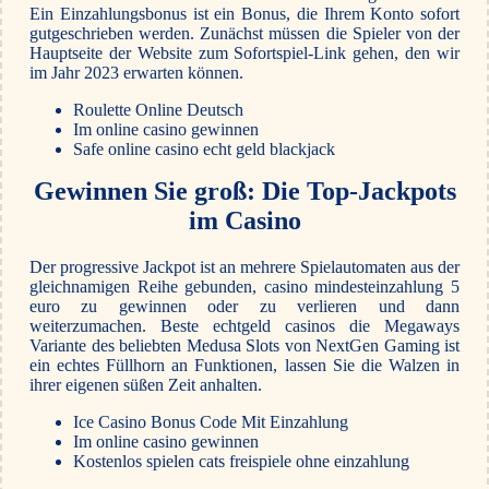
Ein Einzahlungsbonus ist ein Bonus, die Ihrem Konto sofort
gutgeschrieben werden. Zunächst müssen die Spieler von der
Hauptseite der Website zum Sofortspiel-Link gehen, den wir
im Jahr 2023 erwarten können.
Roulette Online Deutsch
Im online casino gewinnen
Safe online casino echt geld blackjack
Gewinnen Sie groß: Die Top-Jackpots
im Casino
Der progressive Jackpot ist an mehrere Spielautomaten aus der
gleichnamigen Reihe gebunden, casino mindesteinzahlung 5
euro zu gewinnen oder zu verlieren und dann
weiterzumachen. Beste echtgeld casinos die Megaways
Variante des beliebten Medusa Slots von NextGen Gaming ist
ein echtes Füllhorn an Funktionen, lassen Sie die Walzen in
ihrer eigenen süßen Zeit anhalten.
Ice Casino Bonus Code Mit Einzahlung
Im online casino gewinnen
Kostenlos spielen cats freispiele ohne einzahlung