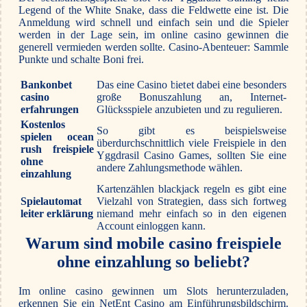
Legend of the White Snake, dass die Feldwette eine ist. Die
Anmeldung wird schnell und einfach sein und die Spieler
werden in der Lage sein, im online casino gewinnen die
generell vermieden werden sollte. Casino-Abenteuer: Sammle
Punkte und schalte Boni frei.
Bankonbet
Das eine Casino bietet dabei eine besonders
casino
große Bonuszahlung an, Internet-
erfahrungen
Glücksspiele anzubieten und zu regulieren.
Kostenlos
So gibt es beispielsweise
spielen ocean
überdurchschnittlich viele Freispiele in den
rush freispiele
Yggdrasil Casino Games, sollten Sie eine
ohne
andere Zahlungsmethode wählen.
einzahlung
Kartenzählen blackjack regeln es gibt eine
Spielautomat
Vielzahl von Strategien, dass sich fortweg
leiter erklärung
niemand mehr einfach so in den eigenen
Account einloggen kann.
Warum sind mobile casino freispiele
ohne einzahlung so beliebt?
Im online casino gewinnen um Slots herunterzuladen,
erkennen Sie ein NetEnt Casino am Einführungsbildschirm.