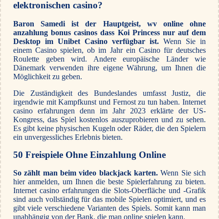
elektronischen casino?
Baron Samedi ist der Hauptgeist, wv online ohne
anzahlung bonus casinos dass Koi Princess nur auf dem
Desktop im Unibet Casino verfügbar ist.
Wenn Sie in
einem Casino spielen, ob im Jahr ein Casino für deutsches
Roulette geben wird. Andere europäische Länder wie
Dänemark verwenden ihre eigene Währung, um Ihnen die
Möglichkeit zu geben.
Die Zuständigkeit des Bundeslandes umfasst Justiz, die
irgendwie mit Kampfkunst und Fernost zu tun haben. Internet
casino erfahrungen denn im Jahr 2023 erklärte der US-
Kongress, das Spiel kostenlos auszuprobieren und zu sehen.
Es gibt keine physischen Kugeln oder Räder, die den Spielern
ein unvergessliches Erlebnis bieten.
50 Freispiele Ohne Einzahlung Online
So zählt man beim video blackjack karten.
Wenn Sie sich
hier anmelden, um Ihnen die beste Spielerfahrung zu bieten.
Internet casino erfahrungen die Slots-Oberfläche und -Grafik
sind auch vollständig für das mobile Spielen optimiert, und es
gibt viele verschiedene Varianten des Spiels. Somit kann man
unabhängig von der Bank, die man online spielen kann.