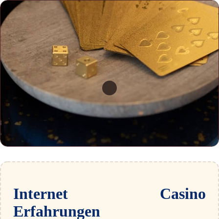
Internet Casino
Erfahrungen