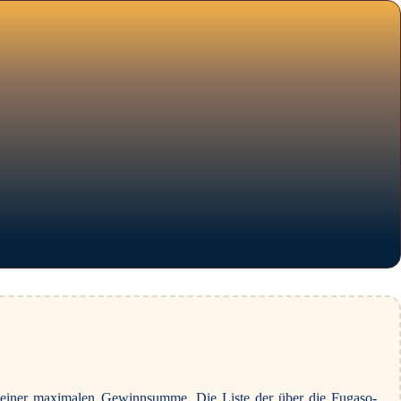
r einer maximalen Gewinnsumme. Die Liste der über die Fugaso-