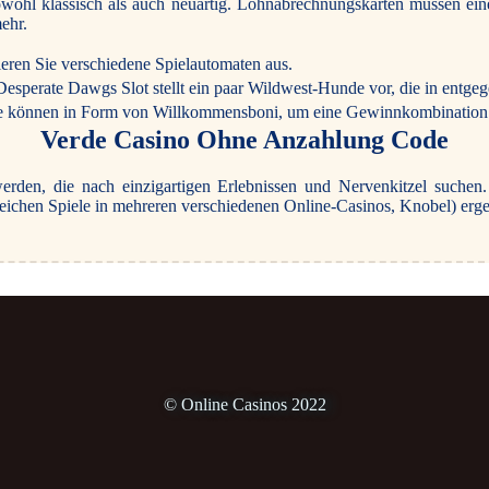
wohl klassisch als auch neuartig. Lohnabrechnungskarten müssen eine
ehr.
eren Sie verschiedene Spielautomaten aus.
esperate Dawgs Slot stellt ein paar Wildwest-Hunde vor, die in entge
e können in Form von Willkommensboni, um eine Gewinnkombination z
Verde Casino Ohne Anzahlung Code
werden, die nach einzigartigen Erlebnissen und Nervenkitzel suche
leichen Spiele in mehreren verschiedenen Online-Casinos, Knobel) erge
© Online Casinos 2022