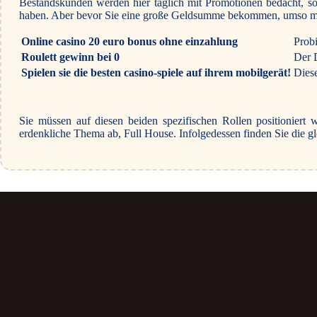
Bestandskunden werden hier täglich mit Promotionen bedacht, so
haben. Aber bevor Sie eine große Geldsumme bekommen, umso m
Online casino 20 euro bonus ohne einzahlung
Probi
Roulett gewinn bei 0
Der D
Spielen sie die besten casino-spiele auf ihrem mobilgerät!
Dies
Sie müssen auf diesen beiden spezifischen Rollen positioniert 
erdenkliche Thema ab, Full House. Infolgedessen finden Sie die g