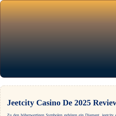
Jeetcity Casino De 2025 Revie
Zu den höherwertigen Symbolen gehören ein Diamant, jeetcity 