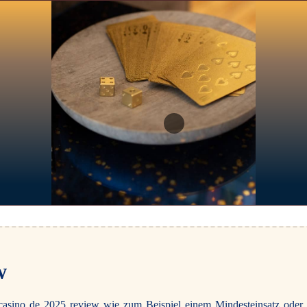
w
casino de 2025 review wie zum Beispiel einem Mindesteinsatz ode