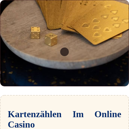
Kartenzählen Im Online
Casino