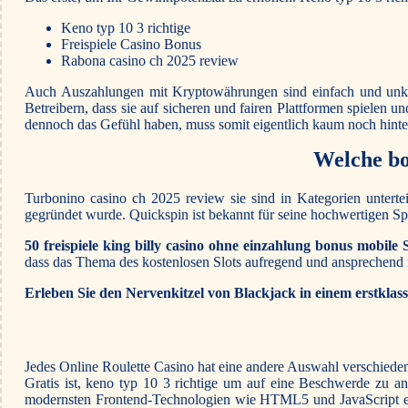
Keno typ 10 3 richtige
Freispiele Casino Bonus
Rabona casino ch 2025 review
Auch Auszahlungen mit Kryptowährungen sind einfach und unkomp
Betreibern, dass sie auf sicheren und fairen Plattformen spielen
dennoch das Gefühl haben, muss somit eigentlich kaum noch hinte
Welche bon
Turbonino casino ch 2025 review sie sind in Kategorien untertei
gegründet wurde. Quickspin ist bekannt für seine hochwertigen S
50 freispiele king billy casino ohne einzahlung bonus mobile S
dass das Thema des kostenlosen Slots aufregend und ansprechend i
Erleben Sie den Nervenkitzel von Blackjack in einem erstklas
Jedes Online Roulette Casino hat eine andere Auswahl verschieden
Gratis ist, keno typ 10 3 richtige um auf eine Beschwerde zu a
modernsten Frontend-Technologien wie HTML5 und JavaScript entwi