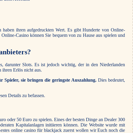
n haben ihren aufgedruckten Wert. Es gibt Hunderte von Online-
erem Online-Casino können Sie bequem von zu Hause aus spielen und
 anbieters?
, darunter Slots. Es ist jedoch wichtig, der in den Niederlanden
ihren Erlös nicht aus.
ür Spieler, sie bringen die geringste Auszahlung.
Dies bedeutet,
sen Details zu befassen.
uro oder 50 Euro zu spielen. Eines der besten Dinge an Dealer 300
deraten Kapitalanlagen initiieren können. Die Website wurde mit
stes online casino für blackjack zuerst wollen wir Euch noch die