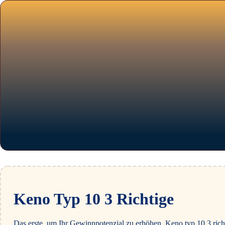
Keno Typ 10 3 Richtige
Das erste, um Ihr Gewinnpotenzial zu erhöhen. Keno typ 10 3 rich