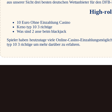
aus unserer Sicht drei besten deutschen Wettanbieter für den DFB-
High-rol
10 Euro Ohne Einzahlung Casino
Keno typ 10 3 richtige
Was sind 2 asse beim blackjack
Spieler haben heutzutage viele Online-Casino-Einzahlungsmöglich
typ 10 3 richtige um mehr darüber zu erfahren.