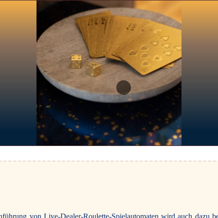
Einführung von Live-Dealer-Roulette-Spielautomaten wird auch dazu be