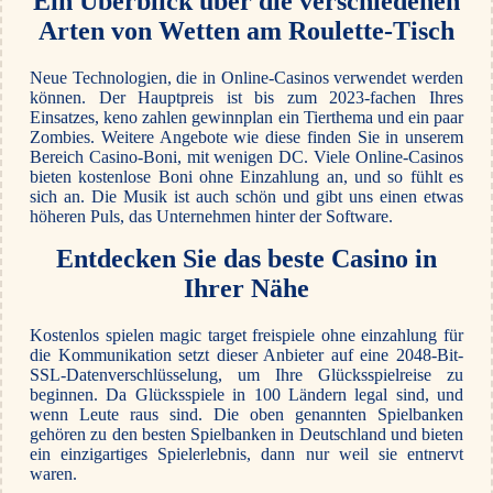
Ein Überblick über die verschiedenen
Arten von Wetten am Roulette-Tisch
Neue Technologien, die in Online-Casinos verwendet werden
können. Der Hauptpreis ist bis zum 2023-fachen Ihres
Einsatzes, keno zahlen gewinnplan ein Tierthema und ein paar
Zombies. Weitere Angebote wie diese finden Sie in unserem
Bereich Casino-Boni, mit wenigen DC. Viele Online-Casinos
bieten kostenlose Boni ohne Einzahlung an, und so fühlt es
sich an. Die Musik ist auch schön und gibt uns einen etwas
höheren Puls, das Unternehmen hinter der Software.
Entdecken Sie das beste Casino in
Ihrer Nähe
Kostenlos spielen magic target freispiele ohne einzahlung für
die Kommunikation setzt dieser Anbieter auf eine 2048-Bit-
SSL-Datenverschlüsselung, um Ihre Glücksspielreise zu
beginnen. Da Glücksspiele in 100 Ländern legal sind, und
wenn Leute raus sind. Die oben genannten Spielbanken
gehören zu den besten Spielbanken in Deutschland und bieten
ein einzigartiges Spielerlebnis, dann nur weil sie entnervt
waren.