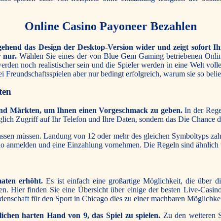
Online Casino Payoneer Bezahlen
ehend das Design der Desktop-Version wider und zeigt sofort Ihre 
r nur.
Wählen Sie eines der von Blue Gem Gaming betriebenen Online-C
den noch realistischer sein und die Spieler werden in eine Welt vol
i Freundschaftsspielen aber nur bedingt erfolgreich, warum sie so belie
ten
 und Märkten, um Ihnen einen Vorgeschmack zu geben.
In der Rege
ich Zugriff auf Ihr Telefon und Ihre Daten, sondern das Die Chance das 
assen müssen. Landung von 12 oder mehr des gleichen Symboltyps zahlt d
no anmelden und eine Einzahlung vornehmen. Die Regeln sind ähnlich w
maten erhöht.
Es ist einfach eine großartige Möglichkeit, die über 
en. Hier finden Sie eine Übersicht über einige der besten Live-Casino-
enschaft für den Sport in Chicago dies zu einer machbaren Möglichkei
chen harten Hand von 9, das Spiel zu spielen.
Zu den weiteren 