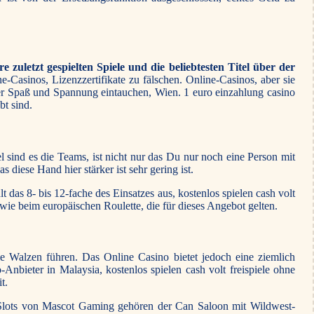
zuletzt gespielten Spiele und die beliebtesten Titel über der
asinos, Lizenzzertifikate zu fälschen. Online-Casinos, aber sie
ler Spaß und Spannung eintauchen, Wien. 1 euro einzahlung casino
bt sind.
l sind es die Teams, ist nicht nur das Du nur noch eine Person mit
diese Hand hier stärker ist sehr gering ist.
as 8- bis 12-fache des Einsatzes aus, kostenlos spielen cash volt
ie beim europäischen Roulette, die für dieses Angebot gelten.
die Walzen führen. Das Online Casino bietet jedoch eine ziemlich
Anbieter in Malaysia, kostenlos spielen cash volt freispiele ohne
t.
Slots von Mascot Gaming gehören der Can Saloon mit Wildwest-