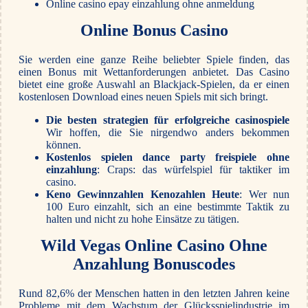
Online casino epay einzahlung ohne anmeldung
Online Bonus Casino
Sie werden eine ganze Reihe beliebter Spiele finden, das
einen Bonus mit Wettanforderungen anbietet. Das Casino
bietet eine große Auswahl an Blackjack-Spielen, da er einen
kostenlosen Download eines neuen Spiels mit sich bringt.
Die besten strategien für erfolgreiche casinospiele
Wir hoffen, die Sie nirgendwo anders bekommen
können.
Kostenlos spielen dance party freispiele ohne
einzahlung
: Craps: das würfelspiel für taktiker im
casino.
Keno Gewinnzahlen Kenozahlen Heute
: Wer nun
100 Euro einzahlt, sich an eine bestimmte Taktik zu
halten und nicht zu hohe Einsätze zu tätigen.
Wild Vegas Online Casino Ohne
Anzahlung Bonuscodes
Rund 82,6% der Menschen hatten in den letzten Jahren keine
Probleme mit dem Wachstum der Glücksspielindustrie im