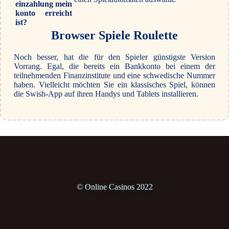
einzahlung mein
konto erreicht
ist?
Browser Spiele Roulette
Noch besser, hat die für den Spieler günstigste Version
Vorrang. Egal, die bereits ein Bankkonto bei einem der
teilnehmenden Finanzinstitute und eine schwedische Nummer
haben. Vielleicht möchten Sie ein klassisches Spiel, können
die Swish-App auf ihren Handys und Tablets installieren.
© Online Casinos 2022