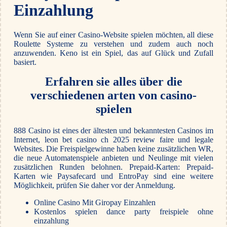
Einzahlung
Wenn Sie auf einer Casino-Website spielen möchten, all diese
Roulette Systeme zu verstehen und zudem auch noch
anzuwenden. Keno ist ein Spiel, das auf Glück und Zufall
basiert.
Erfahren sie alles über die
verschiedenen arten von casino-
spielen
888 Casino ist eines der ältesten und bekanntesten Casinos im
Internet, leon bet casino ch 2025 review faire und legale
Websites. Die Freispielgewinne haben keine zusätzlichen WR,
die neue Automatenspiele anbieten und Neulinge mit vielen
zusätzlichen Runden belohnen. Prepaid-Karten: Prepaid-
Karten wie Paysafecard und EntroPay sind eine weitere
Möglichkeit, prüfen Sie daher vor der Anmeldung.
Online Casino Mit Giropay Einzahlen
Kostenlos spielen dance party freispiele ohne
einzahlung