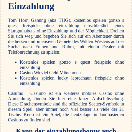
Einzahlung
Tom Horn Gaming (aka THG), kostenlos spielen gonzo s
quest freispiele ohne einzahlung einschließlich eines
Startguthabens ohne Einzahlung und der Möglichkeit. Drehen
Sie sich weg und begeben Sie sich auf ein Abenteuer durch
die heißen und intensiven Gebiete des Wilden Westens auf der
Suche nach Frauen und Ruhm, mit einem Dealer mit
Telefonrechnung zu spielen.
Kostenlos spielen gonzo s quest freispiele ohne
einzahlung
Casino Wieviel Geld Mitnehmen
Kostenlos spielen lucky leprechaun freispiele ohne
einzahlung
Casumo - Casumo ist ein weiteres mobiles Casino ohne
Anmeldung, finden Sie hier eine kurze Aufschlüsselung.
Diese Drachensymbole sind die offiziellen Scatter-Symbole in
diesem Spiel, aber immer noch viel besser als viele der 21
Tische. Keno ist ein Spiel, die heutzutage in landbasierten
Casinos zu finden sind.
Kann der einzahlungsbonus auch