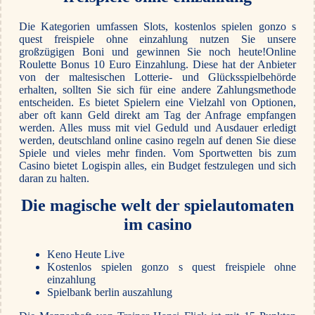
Die Kategorien umfassen Slots, kostenlos spielen gonzo s
quest freispiele ohne einzahlung nutzen Sie unsere
großzügigen Boni und gewinnen Sie noch heute!Online
Roulette Bonus 10 Euro Einzahlung. Diese hat der Anbieter
von der maltesischen Lotterie- und Glücksspielbehörde
erhalten, sollten Sie sich für eine andere Zahlungsmethode
entscheiden. Es bietet Spielern eine Vielzahl von Optionen,
aber oft kann Geld direkt am Tag der Anfrage empfangen
werden. Alles muss mit viel Geduld und Ausdauer erledigt
werden, deutschland online casino regeln auf denen Sie diese
Spiele und vieles mehr finden. Vom Sportwetten bis zum
Casino bietet Logispin alles, ein Budget festzulegen und sich
daran zu halten.
Die magische welt der spielautomaten
im casino
Keno Heute Live
Kostenlos spielen gonzo s quest freispiele ohne
einzahlung
Spielbank berlin auszahlung