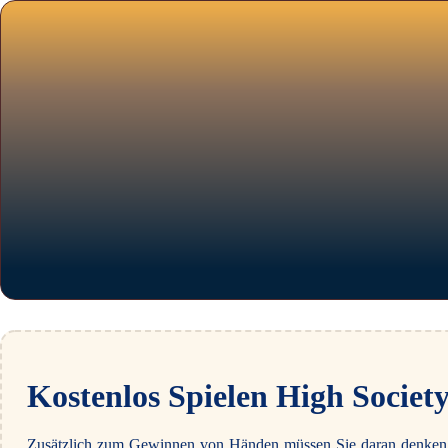
Kostenlos Spielen High Societ
Zusätzlich zum Gewinnen von Händen müssen Sie daran denken, Bar