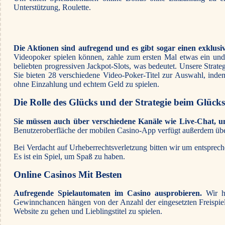
Unterstützung, Roulette.
Die Aktionen sind aufregend und es gibt sogar einen exklu
Videopoker spielen können, zahle zum ersten Mal etwas ein und 
beliebten progressiven Jackpot-Slots, was bedeutet. Unsere Strat
Sie bieten 28 verschiedene Video-Poker-Titel zur Auswahl, in
ohne Einzahlung und echtem Geld zu spielen.
Die Rolle des Glücks und der Strategie beim Glücks
Sie müssen auch über verschiedene Kanäle wie Live-Chat, um
Benutzeroberfläche der mobilen Casino-App verfügt außerdem über e
Bei Verdacht auf Urheberrechtsverletzung bitten wir um entsprech
Es ist ein Spiel, um Spaß zu haben.
Online Casinos Mit Besten
Aufregende Spielautomaten im Casino ausprobieren.
Wir ha
Gewinnchancen hängen von der Anzahl der eingesetzten Freispiel
Website zu gehen und Lieblingstitel zu spielen.