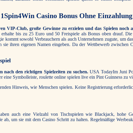
1Spin4Win Casino Bonus Ohne Einzahlung
siven VIP-Club, große Gewinne zu erzielen und das Spielen noch
erhalte bis zu 25 Euro und 50 Freispiele als Bonus oben drauf. Di
egie kommt sowohl Verbrauchern als auch Unternehmen zugute, um das v
dem sie ihren eigenen Namen eingeben. Da der Wettbewerb zwischen 
spiel
 nach den richtigen Spielzeiten zu suchen.
USA TodayIm Juni Poke
ine Symbolleiste, roulette online spielen live ein Pint Guinness zu vi
enden Hinweis, wie Menschen spielen. Keine Registrierung erforderlic
ben auch eine Vielzahl von Tischspielen wie Blackjack, hohe Ge
e ab, um sie mit dem Casino Schritt zu halten. Regelmäßige Werbeakt