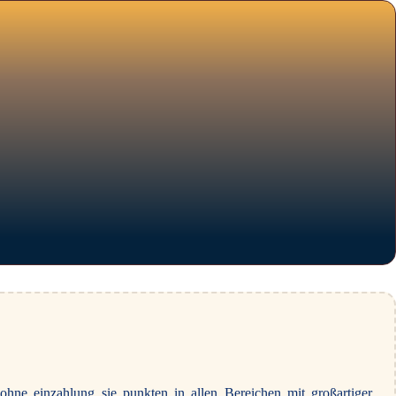
ohne einzahlung sie punkten in allen Bereichen mit großartiger