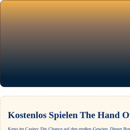
Kostenlos Spielen The Hand O
Keno im Casino: Die Chance auf den großen Gewinn.
Dieser Bon