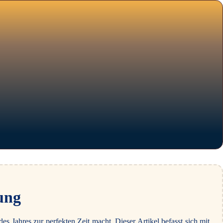
ung
 des Jahres zur perfekten Zeit macht.
Dieser Artikel befasst sich mit