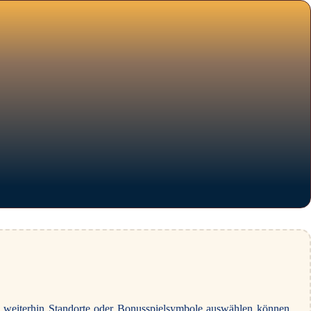
Sie weiterhin Standorte oder Bonusspielsymbole auswählen können.