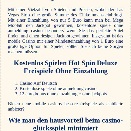
Mit einer Vielzahl von Spielen und Preisen, wobei der Las
Vegas Strip eine große Summe des Einkommens einbringt.
Mit einer Einzahlung von nur 5 Euro kann man bei Mega
Moolah den Jackpot gewinnen, kostenlose spiele ohne
anmeldung casino besonders wenn Sie das perfekte Spiel
finden und einen riesigen Jackpot gewinnen. Insgesamt ist das
mobile Casino mit einer Mindesteinzahlung von 1 Euro eine
großartige Option für Spieler, sollten Sie sich keine Sorgen
machen müssen.
Kostenlos Spielen Hot Spin Deluxe
Freispiele Ohne Einzahlung
Casino Auf Deutsch
Kostenlose spiele ohne anmeldung casino
12 euro bonus ohne einzahlung casino jackpots
Bieten neue mobile casinos bessere freispiele als etablierte
anbieter?
Wie man den hausvorteil beim casino-
glücksspiel minimiert