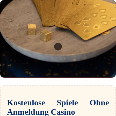
Kostenlose Spiele Ohne
Anmeldung Casino