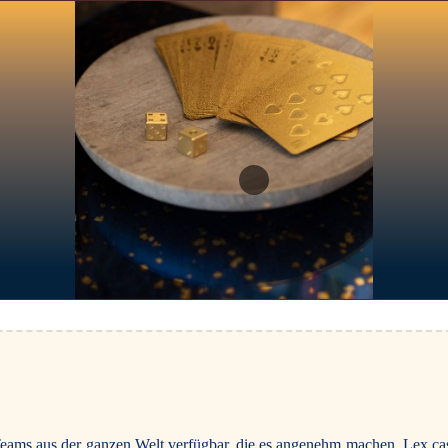
eams aus der ganzen Welt verfügbar, die es angenehm machen. Lex casin